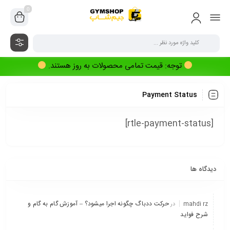
0
توجه: قیمت تمامی محصولات به روز هستند.
Payment Status
[rtle-payment-status]
دیدگاه ها
حرکت ددباگ چگونه اجرا میشود؟ – آموزش گام به گام و
mahdi rz
در
شرح فواید