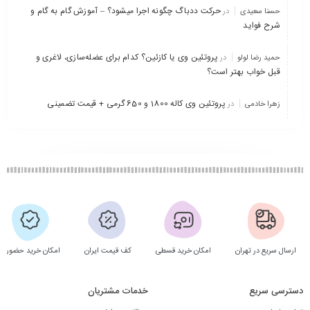
حرکت ددباگ چگونه اجرا میشود؟ – آموزش گام به گام و
حسنا سعیدی
در
شرح فواید
پروتئین وی یا کازئین؟ کدام برای عضله‌سازی، لاغری و
حمید رضا لولو
در
قبل خواب بهتر است؟
پروتئین وی کاله 1800 و 650 گرمی + قیمت تضمینی
زهرا خادمی
در
ارسال سریع در تهران
امکان خرید قسطی
کف قیمت ایران
امکان خرید حضوری
دسترسی سریع
خدمات مشتریان