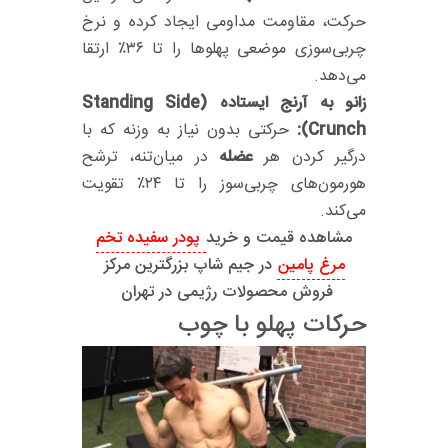
حرکت، مقاومت مداومی ایجاد کرده و نرخ
چربی‌سوزی موضعی پهلوها را تا ۳۶٪ ارتقا
می‌دهد.
زانو به آرنج ایستاده (Standing Side
Crunch):
حرکتی بدون نیاز به وزنه که با
درگیر کردن هر
عضله
در میان‌تنه، ترشح
هورمون‌های چربی‌سوز را تا ۲۴٪ تقویت
می‌کند.
مشاهده قیمت و خرید
پودر سفیده تخم
مرغ پامین
در جیم شاپ بزرگترین مرکز
فروش محصولات رژیمی در تهران
حرکات پهلو با چوب