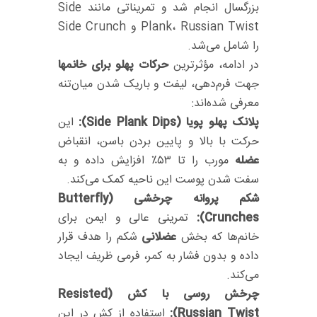
بزرگسال انجام شد و تمریناتی مانند Side
Plank، Russian Twist و Side Crunch
را شامل می‌شد.
در ادامه، مؤثرترین
حرکات پهلو برای خانمها
جهت فرم‌دهی، لیفت و باریک شدن میان‌تنه
معرفی شده‌اند:
پلانک پهلو پویا (Side Plank Dips):
این
حرکت با بالا و پایین بردن باسن، انقباض
عضله
مورب را تا ۵۳٪ افزایش داده و به
سفت شدن پوست این ناحیه کمک می‌کند.
شکم پروانه چرخشی (Butterfly
Crunches):
تمرینی عالی و ایمن برای
خانم‌ها که بخش
عضلانی
شکم را هدف قرار
داده و بدون فشار به کمر، فرمی ظریف ایجاد
می‌کند.
چرخش روسی با کش (Resisted
Russian Twist):
استفاده از کش در این