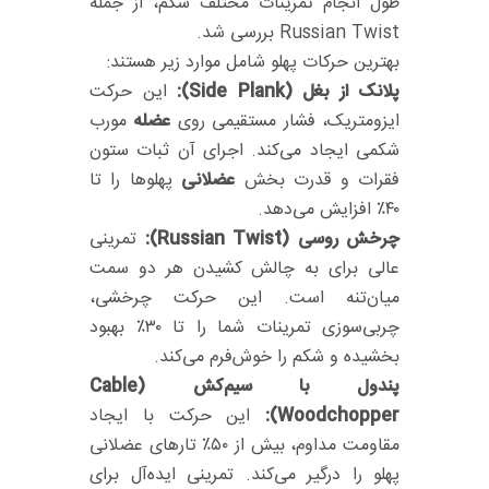
طول انجام تمرینات مختلف شکم، از جمله
Russian Twist بررسی شد.
بهترین حرکات پهلو شامل موارد زیر هستند:
پلانک از بغل (Side Plank):
این حرکت
ایزومتریک، فشار مستقیمی روی
عضله
مورب
شکمی ایجاد می‌کند.
اجرای آن ثبات ستون
فقرات و قدرت بخش
عضلانی
پهلوها را تا
۴۰٪ افزایش می‌دهد.
چرخش روسی (Russian Twist):
تمرینی
عالی برای به چالش کشیدن هر دو سمت
میان‌تنه است.
این حرکت چرخشی،
چربی‌سوزی تمرینات شما را تا ۳۰٪ بهبود
بخشیده و شکم را خوش‌فرم می‌کند.
پندول با سیم‌کش (Cable
Woodchopper):
این حرکت با ایجاد
مقاومت مداوم، بیش از ۵۰٪ تار‌های عضلانی
پهلو را درگیر می‌کند. تمرینی ایده‌آل برای