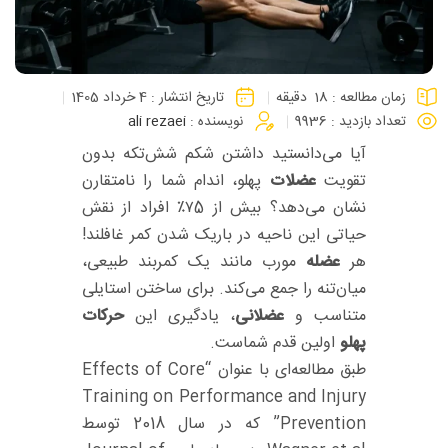
زمان مطالعه :
18
دقیقه
تاریخ انتشار :
4 خرداد 1405
تعداد بازدید :
9936
نویسنده :
ali rezaei
آیا می‌دانستید داشتن شکم شش‌تکه بدون
تقویت
عضلات
پهلو، اندام شما را نامتقارن
نشان می‌دهد؟ بیش از ۷5٪ افراد از نقش
حیاتی این ناحیه در باریک شدن کمر غافلند!
هر
عضله
مورب مانند یک کمربند طبیعی،
میان‌تنه را جمع می‌کند. برای ساختن استایلی
متناسب و
عضلانی
، یادگیری این
حرکات
پهلو
اولین قدم شماست.
طبق مطالعه‌ای با عنوان “Effects of Core
Training on Performance and Injury
Prevention” که در سال 2018 توسط